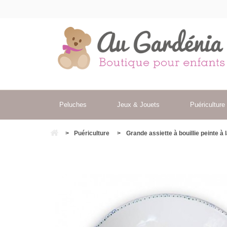
Peluches
Jeux & Jouets
Puériculture
>
Puériculture
>
Grande assiette à bouillie peinte 