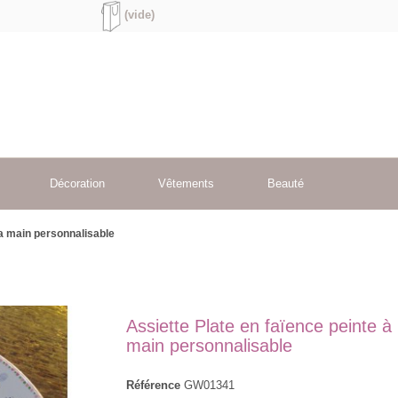
(vide)
Décoration
Vêtements
Beauté
la main personnalisable
Assiette Plate en faïence peinte à 
main personnalisable
Référence
GW01341