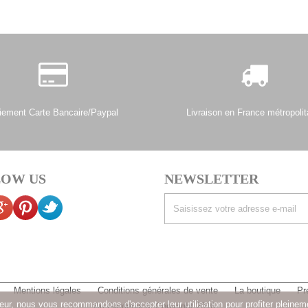
iement Carte Bancaire/Paypal
Livraison en France métropolit
OW US
NEWSLETTER
Mentions légales
Conditions générales de vente
La boutique
Pr
sateur, nous vous recommandons d'accepter leur utilisation pour profiter pleinem
Au Gardénia © Copyright 2016