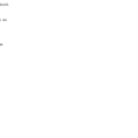
ésiré.
s au
ge.