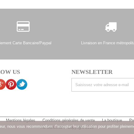
iement Carte Bancaire/Paypal
Livraison en France métropolit
OW US
NEWSLETTER
Mentions légales
Conditions générales de vente
La boutique
Pr
sateur, nous vous recommandons d'accepter leur utilisation pour profiter pleinem
Au Gardénia © Copyright 2016