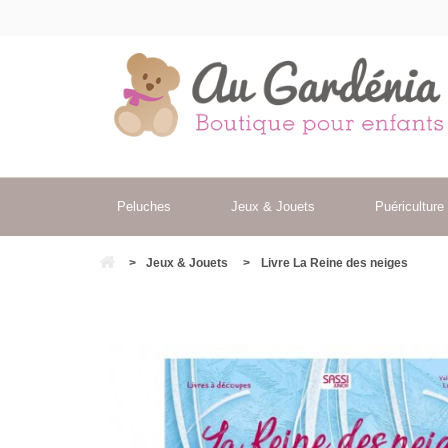
Peluches
Jeux & Jouets
Puériculture
>
Jeux & Jouets
>
Livre La Reine des neiges