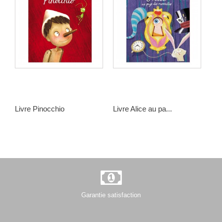
Livre Pinocchio
Livre Alice au pa...
Liv
14,90 €
14,90 €
14,
Garantie satisfaction