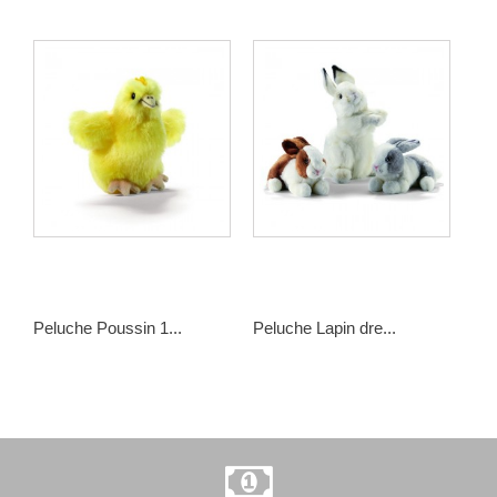
Peluche Poussin 1...
Peluche Lapin dre...
Pel
13,00 €
39,00 €
55,