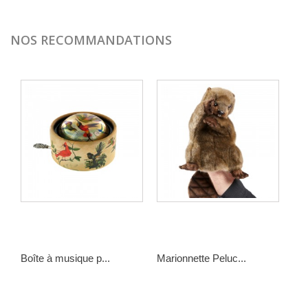
NOS RECOMMANDATIONS
Boîte à musique p...
Marionnette Peluc...
Pel
35,00 €
49,00 €
49,