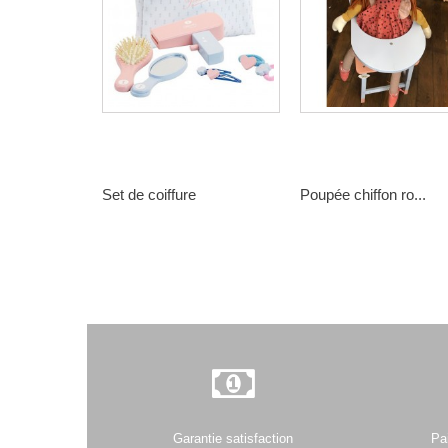
Set de coiffure
Poupée chiffon ro...
28,00 €
65,00 €
Garantie satisfaction
Pa