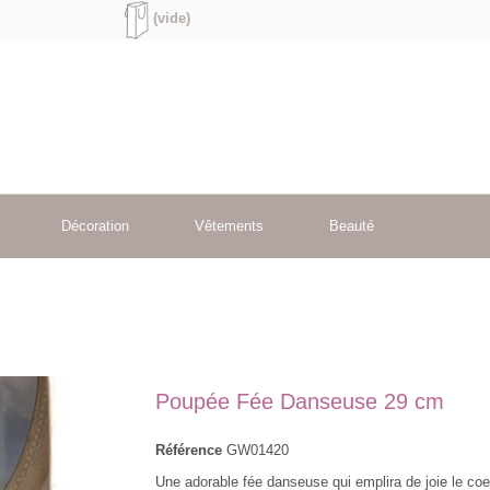
(vide)
Décoration
Vêtements
Beauté
Poupée Fée Danseuse 29 cm
Référence
GW01420
Une adorable fée danseuse qui emplira de joie le co