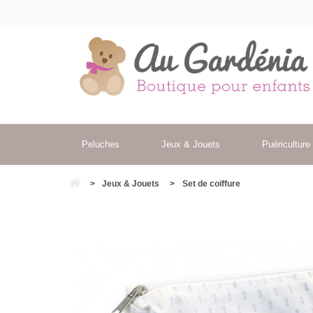
Peluches
Jeux & Jouets
Puériculture
>
Jeux & Jouets
>
Set de coiffure