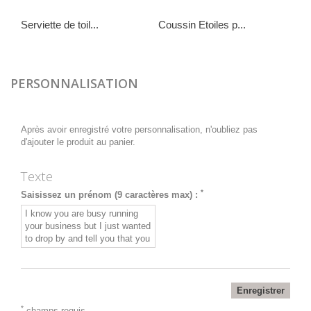
Serviette de toil...
Coussin Etoiles p...
25,00 €
59,00 €
PERSONNALISATION
Après avoir enregistré votre personnalisation, n'oubliez pas
d'ajouter le produit au panier.
Texte
*
Saisissez un prénom (9 caractères max) :
Enregistrer
*
champs requis