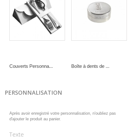
Couverts Personna...
Boîte à dents de ...
Por
78,90 €
33,90 €
29,
PERSONNALISATION
Après avoir enregistré votre personnalisation, n'oubliez pas
d'ajouter le produit au panier.
Texte