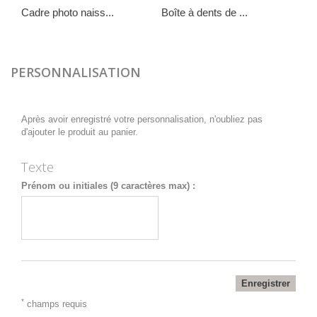
Cadre photo naiss...
Boîte à dents de ...
Por
49,90 €
33,90 €
29,
PERSONNALISATION
Après avoir enregistré votre personnalisation, n'oubliez pas
d'ajouter le produit au panier.
Texte
Prénom ou initiales (9 caractères max) :
Enregistrer
*
champs requis