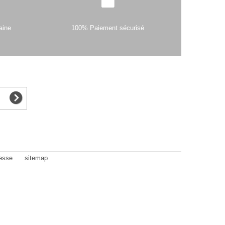
aine
100% Paiement sécurisé
esse
sitemap