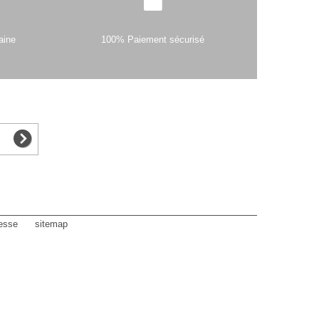
aine
100% Paiement sécurisé
esse
sitemap