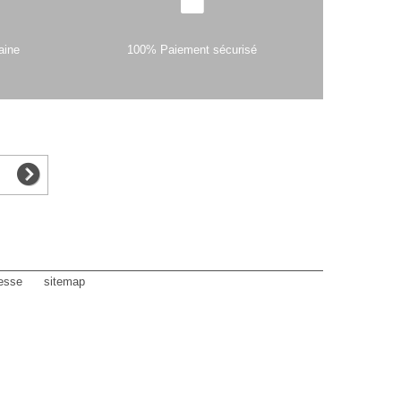
aine
100% Paiement sécurisé
esse
sitemap