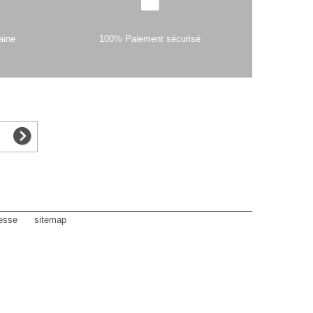
aine
100% Paiement sécurisé
esse
sitemap