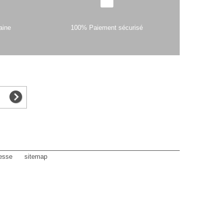
aine
100% Paiement sécurisé
esse
sitemap