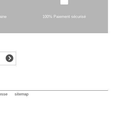
aine
100% Paiement sécurisé
esse
sitemap