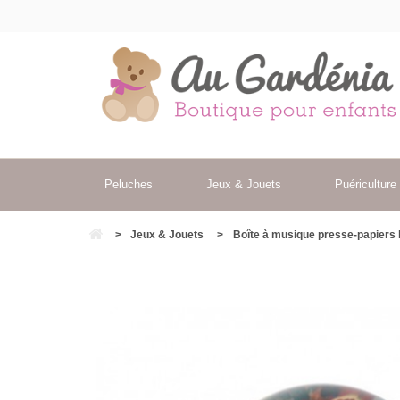
Peluches
Jeux & Jouets
Puériculture
>
Jeux & Jouets
>
Boîte à musique presse-papiers le