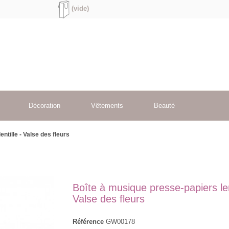
(vide)
Décoration
Vêtements
Beauté
ntille - Valse des fleurs
Boîte à musique presse-papiers lent
Valse des fleurs
Référence
GW00178